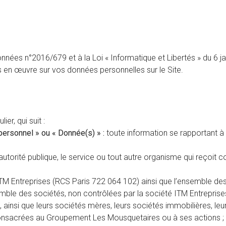
es n°2016/679 et à la Loi « Informatique et Libertés » du 6 janv
 en œuvre sur vos données personnelles sur le Site.
ier, qui suit :
personnel » ou « Donnée(s) » :
toute information se rapportant à u
utorité publique, le service ou tout autre organisme qui reçoit
TM Entreprises (RCS Paris 722 064 102) ainsi que l’ensemble des
emble des sociétés, non contrôlées par la société ITM Entrepris
, ainsi que leurs sociétés mères, leurs sociétés immobilières, leu
 consacrées au Groupement Les Mousquetaires ou à ses actions ;