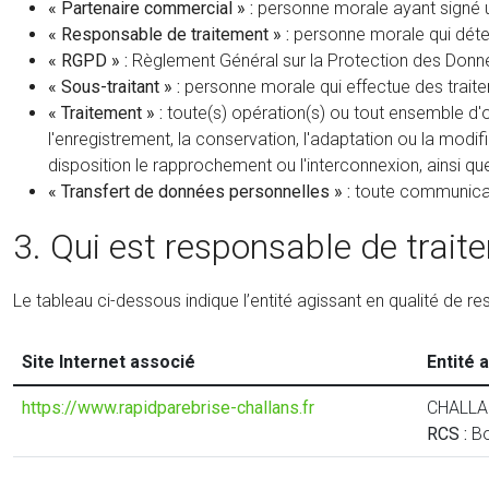
« Partenaire commercial » :
personne morale ayant signé u
« Responsable de traitement » :
personne morale qui déter
« RGPD » :
Règlement Général sur la Protection des Donné
« Sous-traitant » :
personne morale qui effectue des trait
« Traitement » :
toute(s) opération(s) ou tout ensemble d'o
l'enregistrement, la conservation, l'adaptation ou la modifi
disposition le rapprochement ou l'interconnexion, ainsi qu
« Transfert de données personnelles » :
toute communicat
3. Qui est responsable de trait
Le tableau ci-dessous indique l’entité agissant en qualité de
Site Internet associé
Entité 
https://www.rapidparebrise-challans.fr
CHALLA
RCS :
Bo